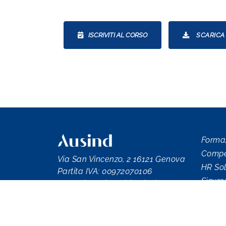
ISCRIVITI AL CORSO
SCARICA 
Forma
Compet
Via San Vincenzo, 2 16121 Genova
HR Sol
Partita IVA: 00972070106
Sicure
Per attivare i servizi e richiedere
Comun
informazioni: tel. 010 8338290
E-mail:
infoausind@ausind.it