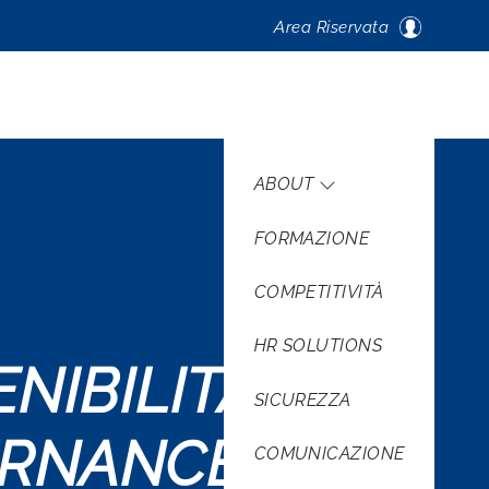
Area Riservata
Navigazione pri
ABOUT
FORMAZIONE
COMPETITIVITÀ
HR SOLUTIONS
IBILITA' -
SICUREZZA
ERNANCE
COMUNICAZIONE