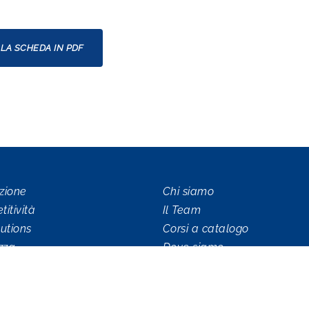
LA SCHEDA IN PDF
zione
Chi siamo
itività
Il Team
utions
Corsi a catalogo
zza
Dove siamo
icazione
Contatti