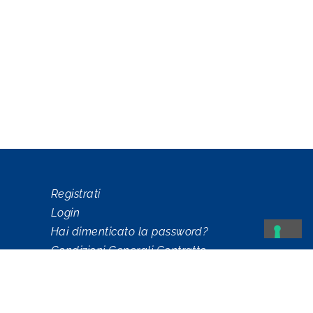
Registrati
Login
Hai dimenticato la password?
Condizioni Generali Contratto
Fornitura Servizi
Politica di tutela della Privacy e
Informativa