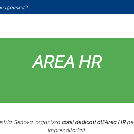
ind@ausind.it
AREA HR
dustria Genova, organizza
corsi dedicati all'Area HR
per
imprenditoriali.