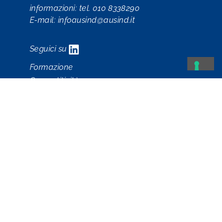
informazioni: tel. 010 8338290
E-mail:
infoausind@ausind.it
Seguici su
Formazione
Competitività
HR Solutions
Sicurezza
Comunicazione
Chi siamo
Il Team
Corsi a catalogo
Dove siamo
Contatti
Registrati
Login